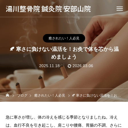
湯川整骨院 鍼灸院 安部山院
癒されたい！人必見
🍂 寒さに負けない温活を！お灸で体を芯から温
めましょう
2025.11.18
2026.03.06
ブログ
癒されたい！人必見
🍂 寒さに負けない温活を！お灸で体を芯から温めましょう
急に寒さが増し、体の冷えを感じる季節となりましたね。冷え
は、血行不良を引き起こし、肩こりや腰痛、胃腸の不調、さらに