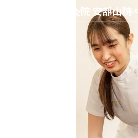
湯川整骨院 鍼灸院 安部山院
お得なクーポン
アクセス
症状